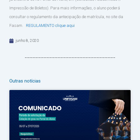
Impressão de Boletos). Para mais informações, o aluno poderá
consultar o regulamento da antecipação de matrícula, no site da
Fasam.
REGULAMENTO
clique aqui
junho 8, 2020
Outras notícias
Página
Página
Página
Página
Página