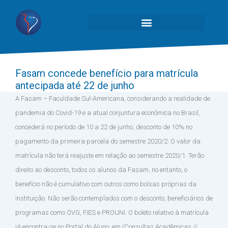
Fasam concede benefício para matrícula
antecipada até 22 de junho
A Fasam – Faculdade Sul-Americana, considerando a realidade de
pandemia do Covid-19 e a atual conjuntura econômica no Brasil,
concederá no período de 10 a 22 de junho, desconto de 10% no
pagamento da primeira parcela do semestre 2020/2. O valor da
matrícula não terá reajuste em relação ao semestre 2020/1. Terão
direito ao desconto, todos os alunos da Fasam, no entanto, o
benefício não é cumulativo com outros como bolsas próprias da
instituição. Não serão contemplados com o desconto, beneficiários de
programas como OVG, FIES e PROUNI. O boleto relativo à matrícula
já encontra-se no Portal do Aluno, em (Consultas Acadêmicas //