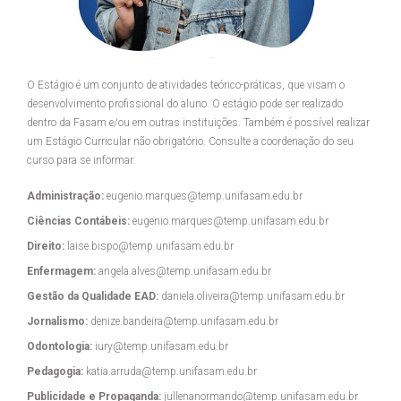
O Estágio é um conjunto de atividades teórico-práticas, que visam o
desenvolvimento profissional do aluno. O estágio pode ser realizado
dentro da Fasam e/ou em outras instituições. Também é possível realizar
um Estágio Curricular não obrigatório. Consulte a coordenação do seu
curso para se informar:
Administração:
eugenio.marques@temp.unifasam.edu.br
Ciências Contábeis:
eugenio.marques@temp.unifasam.edu.br
Direito:
laise.bispo@temp.unifasam.edu.br
Enfermagem:
angela.alves@temp.unifasam.edu.br
Gestão da Qualidade EAD:
daniela.oliveira@temp.unifasam.edu.br
Jornalismo:
denize.bandeira@temp.unifasam.edu.br
Odontologia:
iury@temp.unifasam.edu.br
Pedagogia:
katia.arruda@temp.unifasam.edu.br
Publicidade e Propaganda:
jullenanormando@temp.unifasam.edu.br