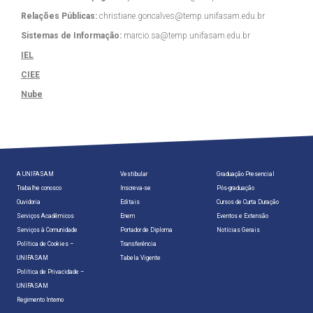
Relações Públicas:
christiane.goncalves@temp.unifasam.edu.br
Sistemas de Informação:
marcio.sa@temp.unifasam.edu.br
IEL
CIEE
Nube
A UNIFASAM
Vestibular
Graduação Presencial
Trabalhe conosco
Inscreva-se
Pós-graduação
Ouvidoria
Editais
Cursos de Curta Duração
Serviços Acadêmicos
Enem
Eventos e Extensão
Serviços à Comunidade
Portador de Diploma
Notícias Gerais
Política de Cookies –
Transferência
UNIFASAM
Tabela Vigente
Política de Privacidade –
UNIFASAM
Regimento Interno