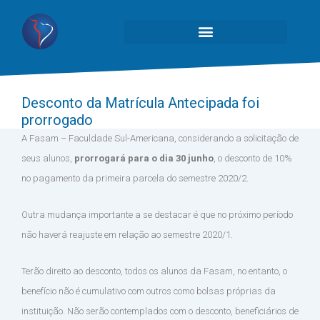
Desconto da Matrícula Antecipada foi
prorrogado
A Fasam – Faculdade Sul-Americana, considerando a solicitação de
seus alunos,
prorrogará para o dia 30 junho
, o desconto de 10%
no pagamento da primeira parcela do semestre 2020/2.
Outra mudança importante a se destacar é que no próximo período
não haverá reajuste em relação ao semestre 2020/1.
Terão direito ao desconto, todos os alunos da Fasam, no entanto, o
benefício não é cumulativo com outros como bolsas próprias da
instituição. Não serão contemplados com o desconto, beneficiários de