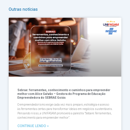
Outras notícias
Página
Página
Página
Página
Página
Sebrae: ferramentas, conhecimento e caminhos para empreender
melhor com Alice Galvão – Gestora do Programa de Educação
Empreendedora do SEBRAE Goiás
O empreendedorismo exige cada vez mais preparo, estratégia e acesso
às ferramentas certas para transformar ideias em negócios sustentáveis.
Pensando nisso, a UNIFASAM promoverá a palestra ”Sebare: ferramentas,
conhecimento para empreender melhor”.
CONTINUE LENDO »