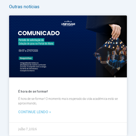
Outras notícias
Página
Página
Página
Página
Página
É hora de se formar!
É hora de se formar! O momento mais esperado da vida acadêmica está se
aproximando,
CONTINUE LENDO »
julho 7, 2026