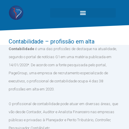
Contabilidade – profissão em alta
Contabilidade
é uma das profissões de destaque na atualidade,
segundo o portal de notícias G1 em uma matéria publicada em
14/01/2020*. De acordo com a fonte pesquisada pelo portal,
PageGroup, uma empresa de recrutamento especializado de
executivos, o profissional de contabilidade ocupa 4 das 38
profissões em alta em 2020.
O profissional de contabilidade pode atuar em diversas áreas, que
vão desde Contador, Auditor e Analista Financeiro nas empresas
públicas e privadas à Planejador e Perito Tributário,
Controller,
Pesquisador Contábil etc.