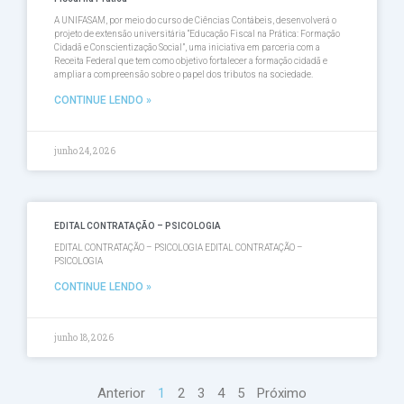
A UNIFASAM, por meio do curso de Ciências Contábeis, desenvolverá o
projeto de extensão universitária “Educação Fiscal na Prática: Formação
Cidadã e Conscientização Social”, uma iniciativa em parceria com a
Receita Federal que tem como objetivo fortalecer a formação cidadã e
ampliar a compreensão sobre o papel dos tributos na sociedade.
CONTINUE LENDO »
junho 24, 2026
EDITAL CONTRATAÇÃO – PSICOLOGIA
EDITAL CONTRATAÇÃO – PSICOLOGIA EDITAL CONTRATAÇÃO –
PSICOLOGIA
CONTINUE LENDO »
junho 18, 2026
Anterior
1
2
3
4
5
Próximo