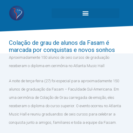
Colação de grau de alunos da Fasam é
marcada por conquistas e novos sonhos
Aproximadamente 150 alunos de seis cursos de graduação
receberam o diploma em cerimônia no Atlanta Music Hall
A noite de terça-feira (27) foi especial para aproximadamente 150
alunos de graduação da Fasam – Faculdade Sul-Americana. Em
uma cerimônia de Colação de Grau carregada de emoção, eles
receberam o diploma do curso superior. O evento ocorreu no Atlanta
Music Hall e reuniu graduandos de seis cursos para celebrar a
conquista junto a amigos, familiares e toda a equipe da Fasam.