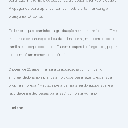
para fazer muito mais do que eu fazia e decidi fazer Publicidade e
Propaganda para aprender também sobre arte, marketing e
planejamento”, conta.
Ele lembra que o caminho na graduação nem sempre foi fácil: “Tive
momentos de cansaço e dificuldade financeira, mas com o apoio da
família e do corpo docente da Fasam recuperei o fôlego. Hoje, pegar
o diploma é um momento de glória.”
O jovem de 25 anos finaliza a graduação já com um pé no
empreendedorismo e planos ambiciosos para fazer crescer sua
própria empresa. “Meu sonho é atuar na área do audiovisual e a
faculdade me deu bases para isso”, completa Adriano.
Luciano