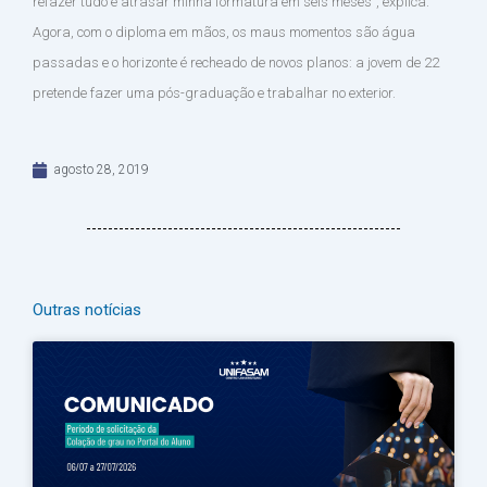
refazer tudo e atrasar minha formatura em seis meses”, explica.
Agora, com o diploma em mãos, os maus momentos são água
passadas e o horizonte é recheado de novos planos: a jovem de 22
pretende fazer uma pós-graduação e trabalhar no exterior.
agosto 28, 2019
Outras notícias
Página
Página
Página
Página
Página