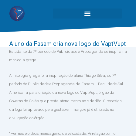
Aluno da Fasam cria nova logo do VaptVupt
Estudante do 7º período de Publicidade e Propaganda se inspira na
mitologia grega
A mitologia grega foi a inspiração do aluno Thiago Silva, do 7º
período de Publicidade e Propaganda da Fasam – Faculdade Sul-
Americana para criação da nova logo do VaptVupt, órgão do
Governo de Goiás que presta atendimento ao cidadão. O redesign
da logo foi aprovado pela gestão em março e já é utilizado na
divulgação do órgão.
“Hermes é o deus mensageiro, da velocidade. Vi relação com o