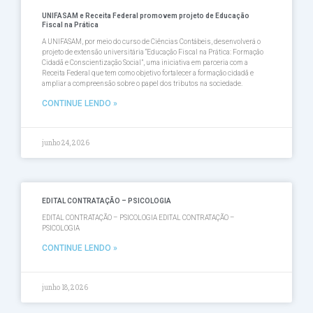
UNIFASAM e Receita Federal promovem projeto de Educação
Fiscal na Prática
A UNIFASAM, por meio do curso de Ciências Contábeis, desenvolverá o
projeto de extensão universitária “Educação Fiscal na Prática: Formação
Cidadã e Conscientização Social”, uma iniciativa em parceria com a
Receita Federal que tem como objetivo fortalecer a formação cidadã e
ampliar a compreensão sobre o papel dos tributos na sociedade.
CONTINUE LENDO »
junho 24, 2026
EDITAL CONTRATAÇÃO – PSICOLOGIA
EDITAL CONTRATAÇÃO – PSICOLOGIA EDITAL CONTRATAÇÃO –
PSICOLOGIA
CONTINUE LENDO »
junho 18, 2026