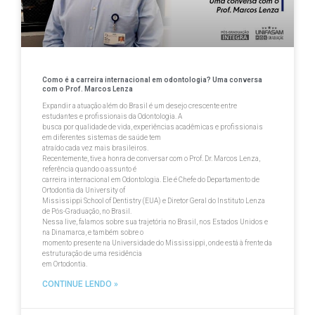
Como é a carreira internacional em odontologia? Uma conversa
com o Prof. Marcos Lenza
Expandir a atuação além do Brasil é um desejo crescente entre
estudantes e profissionais da Odontologia. A
busca por qualidade de vida, experiências acadêmicas e profissionais
em diferentes sistemas de saúde tem
atraído cada vez mais brasileiros.
Recentemente, tive a honra de conversar com o Prof. Dr. Marcos Lenza,
referência quando o assunto é
carreira internacional em Odontologia. Ele é Chefe do Departamento de
Ortodontia da University of
Mississippi School of Dentistry (EUA) e Diretor Geral do Instituto Lenza
de Pós-Graduação, no Brasil.
Nessa live, falamos sobre sua trajetória no Brasil, nos Estados Unidos e
na Dinamarca, e também sobre o
momento presente na Universidade do Mississippi, onde está à frente da
estruturação de uma residência
em Ortodontia.
CONTINUE LENDO »