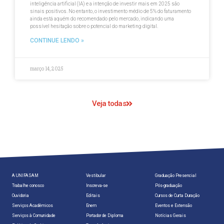
inteligência artificial (IA) e a intenção de investir mais em 2025 são
sinais positivos. No entanto, o investimento médio de 5% do faturamento
ainda está aquém do recomendado pelo mercado, indicando uma
possível hesitação sobre o potencial do marketing digital.
CONTINUE LENDO »
março 14, 2025
Veja todas
A UNIFASAM
Vestibular
Graduação Presencial
Trabalhe conosco
Inscreva-se
Pós-graduação
Ouvidoria
Editais
Cursos de Curta Duração
Serviços Acadêmicos
Enem
Eventos e Extensão
Serviços à Comunidade
Portador de Diploma
Notícias Gerais