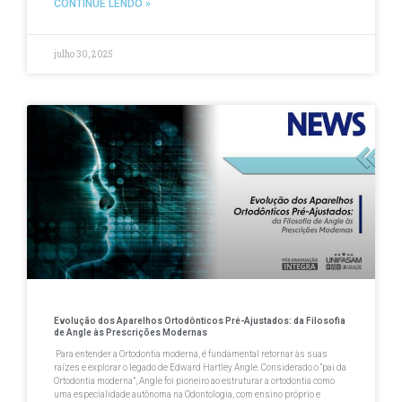
CONTINUE LENDO »
julho 30, 2025
Evolução dos Aparelhos Ortodônticos Pré-Ajustados: da Filosofia
de Angle às Prescrições Modernas
Para entender a Ortodontia moderna, é fundamental retornar às suas
raízes e explorar o legado de Edward Hartley Angle. Considerado o “pai da
Ortodontia moderna”, Angle foi pioneiro ao estruturar a ortodontia como
uma especialidade autônoma na Odontologia, com ensino próprio e