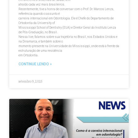
atraído cada vez mais brasileiros.
Recentemente, tive a honra de conversar com o Prof. Dr. Marcos Lenza,
referência quando o assunto é
carreira internacional em Odontologia. Ele é Chefe do Departamento de
Ortodontia da University of
Mississippi School of Dentistry (EUA) e Diretor Geral do Instituto Lenza
de Pós-Graduação, no Brasil.
Nessa live, falamos sobre sua trajetória no Brasil, nos Estados Unidos e
na Dinamarca, e também sobre o
momento presente na Universidade do Mississippi, onde está à frente da
estruturação de uma residência
em Ortodontia.
CONTINUE LENDO »
setembro 9, 2025