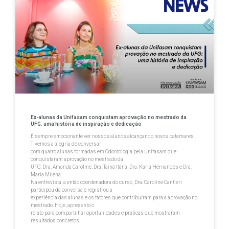
Ex-alunas da Unifasam conquistam aprovação no mestrado da
UFG: uma história de inspiração e dedicação
É sempre emocionante ver nossos alunos alcançando novos patamares.
Tivemos a alegria de conversar
com quatro alunas formadas em Odontologia pela Unifasam que
conquistaram aprovação no mestrado da
UFG: Dra. Amanda Caroline, Dra. Tainá Itana, Dra. Karla Hernandes e Dra.
Maria Milena.
Na entrevista, a então coordenadora do curso, Dra. Caroline Cantieri
participou da conversa e registrou a
experiência das alunas e os fatores que contribuíram para a aprovação no
mestrado. Hoje, apresento o
relato para compartilhar oportunidades e práticas que mostraram
resultados concretos.