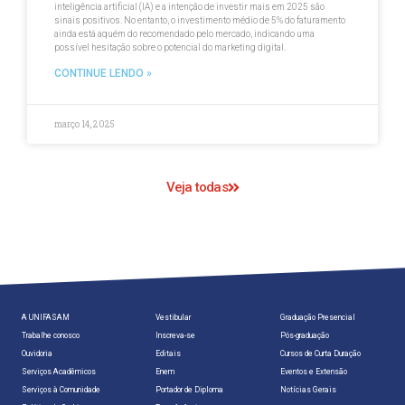
inteligência artificial (IA) e a intenção de investir mais em 2025 são
sinais positivos. No entanto, o investimento médio de 5% do faturamento
ainda está aquém do recomendado pelo mercado, indicando uma
possível hesitação sobre o potencial do marketing digital.
CONTINUE LENDO »
março 14, 2025
Veja todas
A UNIFASAM
Vestibular
Graduação Presencial
Trabalhe conosco
Inscreva-se
Pós-graduação
Ouvidoria
Editais
Cursos de Curta Duração
Serviços Acadêmicos
Enem
Eventos e Extensão
Serviços à Comunidade
Portador de Diploma
Notícias Gerais