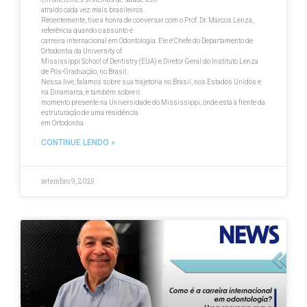
atraído cada vez mais brasileiros.
Recentemente, tive a honra de conversar com o Prof. Dr. Marcos Lenza,
referência quando o assunto é
carreira internacional em Odontologia. Ele é Chefe do Departamento de
Ortodontia da University of
Mississippi School of Dentistry (EUA) e Diretor Geral do Instituto Lenza
de Pós-Graduação, no Brasil.
Nessa live, falamos sobre sua trajetória no Brasil, nos Estados Unidos e
na Dinamarca, e também sobre o
momento presente na Universidade do Mississippi, onde está à frente da
estruturação de uma residência
em Ortodontia.
CONTINUE LENDO »
setembro 9, 2025