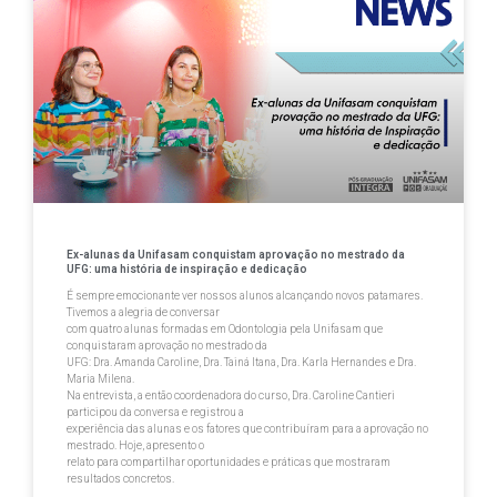
Ex-alunas da Unifasam conquistam aprovação no mestrado da
UFG: uma história de inspiração e dedicação
É sempre emocionante ver nossos alunos alcançando novos patamares.
Tivemos a alegria de conversar
com quatro alunas formadas em Odontologia pela Unifasam que
conquistaram aprovação no mestrado da
UFG: Dra. Amanda Caroline, Dra. Tainá Itana, Dra. Karla Hernandes e Dra.
Maria Milena.
Na entrevista, a então coordenadora do curso, Dra. Caroline Cantieri
participou da conversa e registrou a
experiência das alunas e os fatores que contribuíram para a aprovação no
mestrado. Hoje, apresento o
relato para compartilhar oportunidades e práticas que mostraram
resultados concretos.