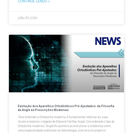
CONTINUE LENDO »
julho 30, 2025
Evolução dos Aparelhos Ortodônticos Pré-Ajustados: da Filosofia
de Angle às Prescrições Modernas
Para entender a Ortodontia moderna, é fundamental retornar às suas
raízes e explorar o legado de Edward Hartley Angle. Considerado o “pai da
Ortodontia moderna”, Angle foi pioneiro ao estruturar a ortodontia como
uma especialidade autônoma na Odontologia, com ensino próprio e