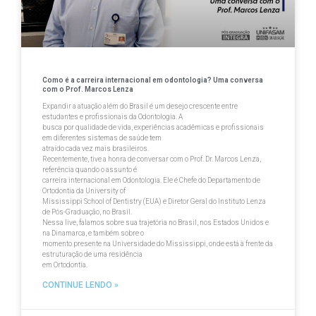
Como é a carreira internacional em odontologia? Uma conversa
com o Prof. Marcos Lenza
Expandir a atuação além do Brasil é um desejo crescente entre
estudantes e profissionais da Odontologia. A
busca por qualidade de vida, experiências acadêmicas e profissionais
em diferentes sistemas de saúde tem
atraído cada vez mais brasileiros.
Recentemente, tive a honra de conversar com o Prof. Dr. Marcos Lenza,
referência quando o assunto é
carreira internacional em Odontologia. Ele é Chefe do Departamento de
Ortodontia da University of
Mississippi School of Dentistry (EUA) e Diretor Geral do Instituto Lenza
de Pós-Graduação, no Brasil.
Nessa live, falamos sobre sua trajetória no Brasil, nos Estados Unidos e
na Dinamarca, e também sobre o
momento presente na Universidade do Mississippi, onde está à frente da
estruturação de uma residência
em Ortodontia.
CONTINUE LENDO »