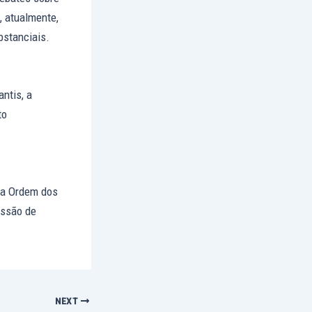
, atualmente,
bstanciais.
ntis, a
to
ela Ordem dos
issão de
NEXT