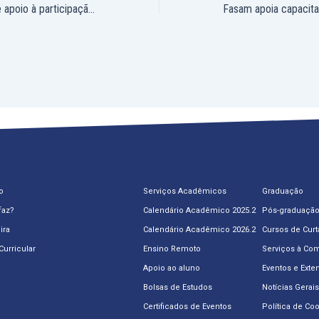
Fasam abre edital de apoio à participação de docentes em eventos científicos e tecnológicos no segundo semestre de 2018
o
Serviços Acadêmicos
Graduação
faz?
Calendário Acadêmico 2025.2
Pós-graduaçã
ira
Calendário Acadêmico 2026.2
Cursos de Curt
Curricular
Ensino Remoto
Serviços à Co
Apoio ao aluno
Eventos e Exte
Bolsas de Estudos
Notícias Gerais
Certificados de Eventos
Política de Co