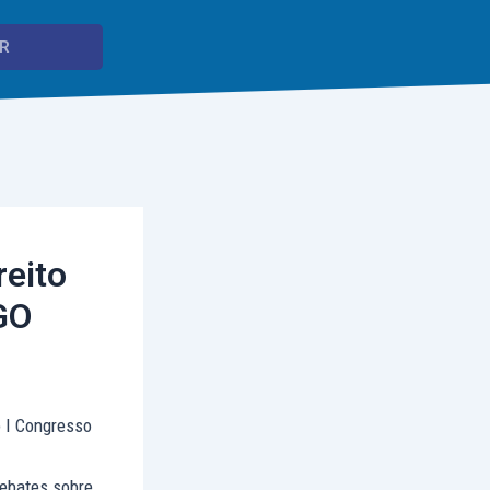
reito
GO
o I Congresso
debates sobre