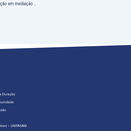
Fasam apoia capacitação em mediação extrajudicial e arbitragem e apresenta nova especialização na área
o
a Duração
munidade
nsão
okies – UNIFASAM