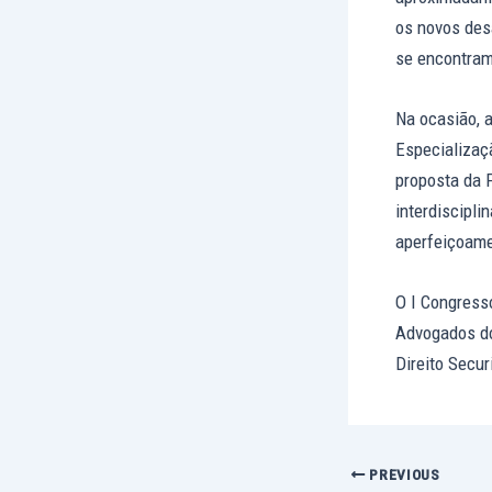
os novos des
se encontram
Na ocasião, a
Especializaçã
proposta da 
interdiscipli
aperfeiçoame
O I Congresso
Advogados do
Direito Secur
PREVIOUS