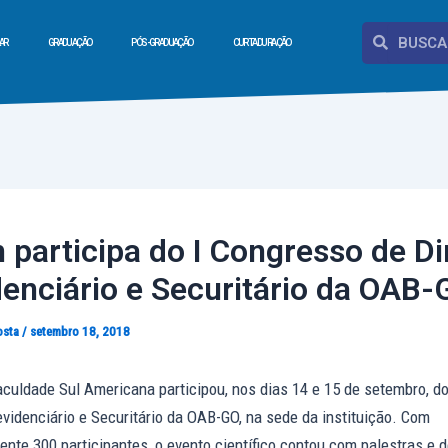
Pesquisar
Pesquisar
AR
GRADUAÇÃO
PÓS-GRADUAÇÃO
CURTA DURAÇÃO
participa do I Congresso de Di
denciário e Securitário da OAB-
osta
/
setembro 18, 2018
culdade Sul Americana participou, nos dias 14 e 15 de setembro, d
evidenciário e Securitário da OAB-GO, na sede da instituição. Com
nte 300 participantes, o evento científico contou com palestras e 