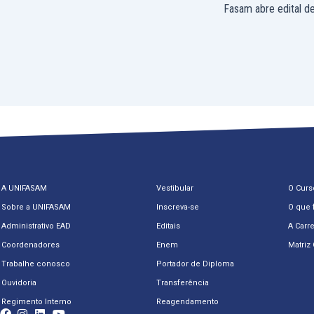
A UNIFASAM
Vestibular
O Curs
Sobre a UNIFASAM
Inscreva-se
O que 
Administrativo EAD
Editais
A Carre
Coordenadores
Enem
Matriz 
Trabalhe conosco
Portador de Diploma
Ouvidoria
Transferência
Regimento Interno
Reagendamento