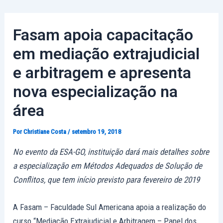
Ir
Post
para
navigation
Fasam apoia capacitação
o
conteúdo
em mediação extrajudicial
e arbitragem e apresenta
nova especialização na
área
Por
Christiane Costa
/
setembro 19, 2018
No evento da ESA-GO, instituição dará mais detalhes sobre
a especialização em Métodos Adequados de Solução de
Conflitos, que tem início previsto para fevereiro de 2019
A Fasam – Faculdade Sul Americana apoia a realização do
curso “Mediação Extrajudicial e Arbitragem – Papel dos