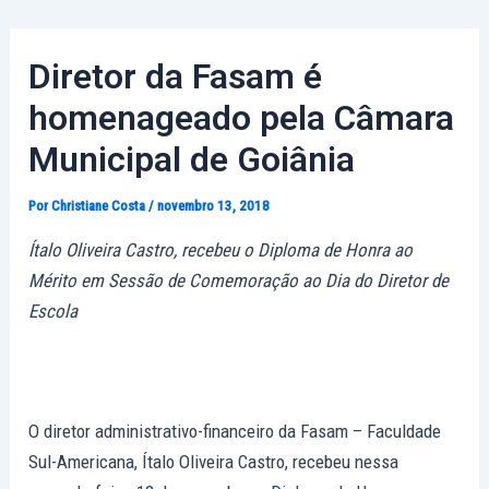
Ir
Post
para
navigation
Diretor da Fasam é
o
conteúdo
homenageado pela Câmara
Municipal de Goiânia
Por
Christiane Costa
/
novembro 13, 2018
Ítalo Oliveira Castro, recebeu o Diploma de Honra ao
Mérito em Sessão de
Comemoração ao Dia do Diretor de
Escola
O diretor administrativo-financeiro da Fasam – Faculdade
Sul-Americana, Ítalo Oliveira Castro, recebeu nessa