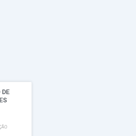
 DE
TES
̧ÃO