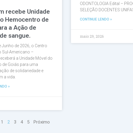
ODONTOLOGIA Edital – PR
SELEÇÃO DOCENTES UNIF
m recebe Unidade
do Hemocentro de
CONTINUE LENDO »
ara a Ação de
de sangue.
maio 29, 2026
e Junho de 2026, o Centro
io Sul-Americano –
eceberá a Unidade Móvel do
 de Goiás para uma
ação de solidariedade e
 a vida.
NDO »
1
2
3
4
5
Próximo