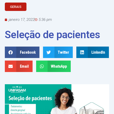
Ir
GERAIS
para
o
janeiro 17, 2022
5:36 pm
conteúdo
Seleção de pacientes
Facebook
Twitter
LinkedIn
Email
WhatsApp