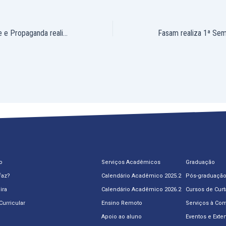
Curso de Publicidade e Propaganda realiza evento de encerramento do semestre
o
Serviços Acadêmicos
Graduação
faz?
Calendário Acadêmico 2025.2
Pós-graduaçã
ira
Calendário Acadêmico 2026.2
Cursos de Curt
Curricular
Ensino Remoto
Serviços à Co
Apoio ao aluno
Eventos e Exte