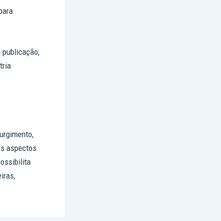
para
 publicação,
tria
urgimento,
os aspectos
ossibilita
iras,