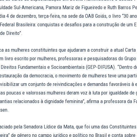
ldade Sul-Americana, Pamora Mariz de Figueiredo e Ruth Barros Pe
ia 4 de dezembro, terça-feira, na sede da OAB Goiás, o livro “30 an
Federal Brasileira: conquistas e desafios para a construção de um 
e Direito”.
a as mulheres constituintes que ajudaram a construir a atual Carta 
m livro escrito por mulheres, professoras e pesquisadoras do Grupo
Direitos Fundamentais e Socioambientais (GEP-DIFUSA). “Dentro d
 restauração da democracia, o movimento de mulheres teve uma part
 visibilizar um conjunto de reivindicações e demandas favoráveis 
tas poucas e valorosas mulheres deram voz à luta por igualdade de 
rantias relacionados à dignidade feminina”, afirma a professora da 
rsen.
faciado pela Senadora Lídice da Mata, que foi uma das Constituintes.
eira” de gênero no campo jurídico e político no Brasil e conta sobre