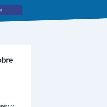
obre
ublica da