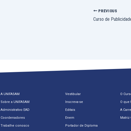
PREVIOUS
A UNIFASAM
Vestibular
O Curs
Sobre a UNIFASAM
Inscreva-se
O que 
Administrativo EAD
Editais
A Carre
Coordenadores
Enem
Matriz 
Trabalhe conosco
Portador de Diploma