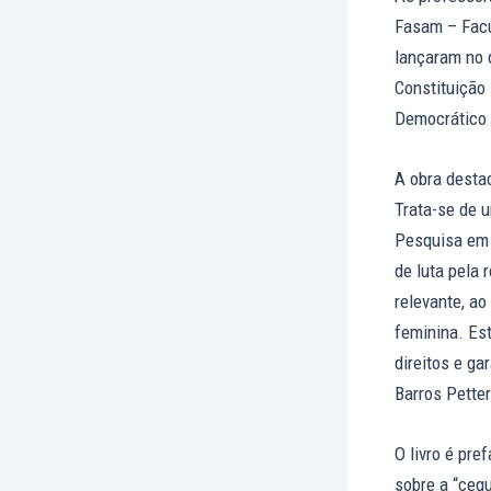
Fasam – Facu
lançaram no d
Constituição 
Democrático d
A obra destac
Trata-se de u
Pesquisa em 
de luta pela
relevante, ao
feminina. Es
direitos e ga
Barros Pette
O livro é pre
sobre a “cegu