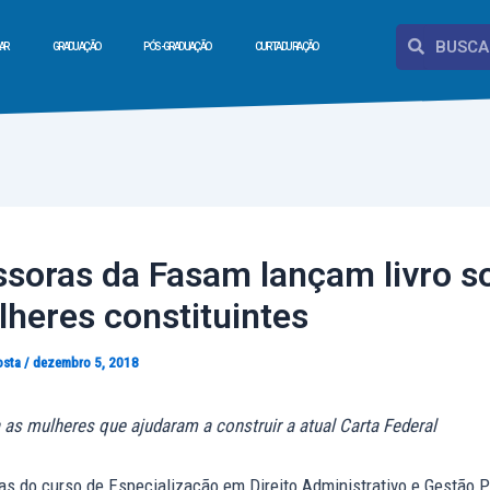
Pesquisar
Pesquisar
AR
GRADUAÇÃO
PÓS-GRADUAÇÃO
CURTA DURAÇÃO
ssoras da Fasam lançam livro s
lheres constituintes
osta
/
dezembro 5, 2018
 as mulheres que ajudaram a construir a atual Carta Federal
as do curso de Especialização em Direito Administrativo e Gestão P