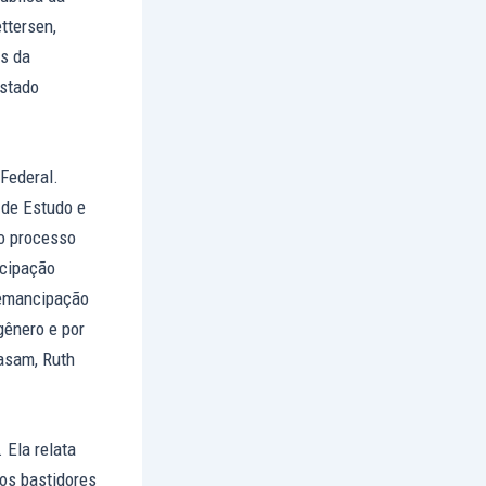
ttersen,
os da
Estado
Federal.
 de Estudo e
o processo
icipação
à emancipação
gênero e por
Fasam, Ruth
 Ela relata
 os bastidores