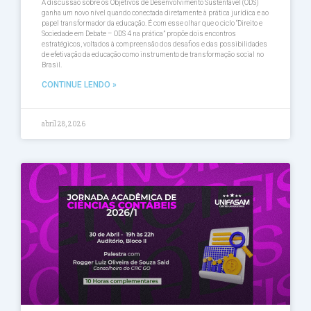
A discussão sobre os Objetivos de Desenvolvimento Sustentável (ODS)
ganha um novo nível quando conectada diretamente à prática jurídica e ao
papel transformador da educação. É com esse olhar que o ciclo “Direito e
Sociedade em Debate – ODS 4 na prática” propõe dois encontros
estratégicos, voltados à compreensão dos desafios e das possibilidades
de efetivação da educação como instrumento de transformação social no
Brasil.
CONTINUE LENDO »
abril 28, 2026