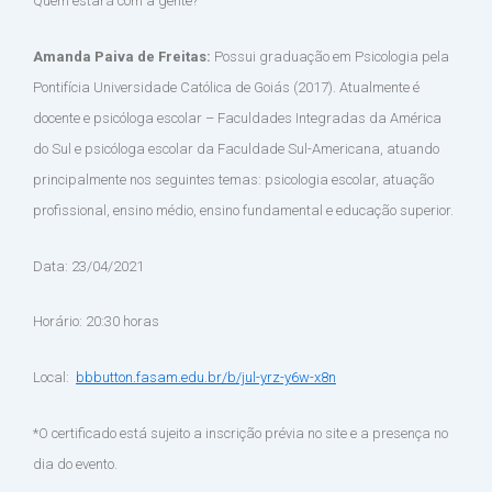
Quem estará com a gente?
Amanda Paiva de Freitas:
Possui graduação em Psicologia pela
Pontifícia Universidade Católica de Goiás (2017). Atualmente é
docente e psicóloga escolar – Faculdades Integradas da América
do Sul e psicóloga escolar da Faculdade Sul-Americana, atuando
principalmente nos seguintes temas: psicologia escolar, atuação
profissional, ensino médio, ensino fundamental e educação superior.
Data: 23/04/2021
Horário: 20:30 horas
Local:
bbbutton.fasam.edu.br/b/jul-yrz-y6w-x8n
*O certificado está sujeito a inscrição prévia no site e a presença no
dia do evento.