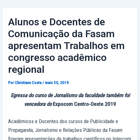
Ir
Post
para
navigation
Alunos e Docentes de
o
conteúdo
Comunicação da Fasam
apresentam Trabalhos em
congresso acadêmico
regional
Por
Christiane Costa
/
maio 30, 2019
Egressa do curso de Jornalismo da faculdade também foi
vencedora
do
Expocom Centro-Oeste 2019
Acadêmicos e Docentes dos cursos de Publicidade e
Propaganda, Jornalismo e Relações Públicas da Fasam
fizeram apresentações de trabalhos científicos no Intercom