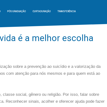
O
PÓS GRADUAÇÃO
CURTA DURAÇÃO
TRANSFERÊNCIA
vida é a melhor escolha
ação sobre a prevenção ao suicídio e a valorização da
rmos com atenção para nós mesmos e para quem está ao
lasse social, gênero ou religião. Por isso, falar sobre
ca. Reconhecer sinais, acolher e oferecer ajuda pode fazer