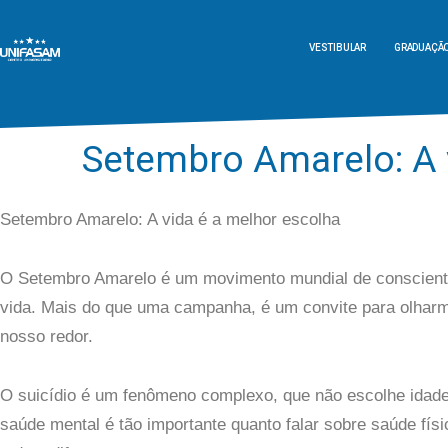
VESTIBULAR
GRADUAÇÃ
Setembro Amarelo: A 
Setembro Amarelo: A vida é a melhor escolha
O Setembro Amarelo é um movimento mundial de conscientiz
vida. Mais do que uma campanha, é um convite para olha
nosso redor.
O suicídio é um fenômeno complexo, que não escolhe idade, c
saúde mental é tão importante quanto falar sobre saúde físi