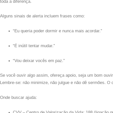
toda a diferença.
Alguns sinais de alerta incluem frases como:
“Eu queria poder dormir e nunca mais acordar.”
“É inútil tentar mudar.”
“Vou deixar vocês em paz.”
Se você ouvir algo assim, ofereça apoio, seja um bom ouvint
Lembre-se: não minimize, não julgue e não dê sermões. O 
Onde buscar ajuda:
CVV – Centro de Valorização da Vida: 188 (ligação g