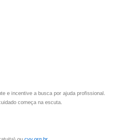
e e incentive a busca por ajuda profissional.
cuidado começa na escuta.
ratuita) ou
cvv.org.br