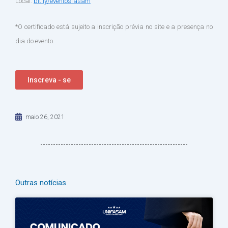
Local:
bit.ly/eventosfasam
*O certificado está sujeito a inscrição prévia no site e a presença no
dia do evento.
Inscreva - se
maio 26, 2021
Outras notícias
Página
Página
Página
Página
Página