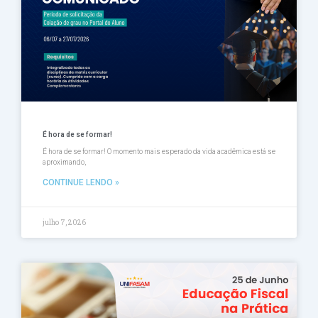
É hora de se formar!
É hora de se formar! O momento mais esperado da vida acadêmica está se
aproximando,
CONTINUE LENDO »
julho 7, 2026