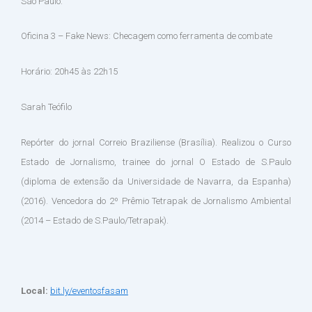
São Paulo.
Oficina 3 – Fake News: Checagem como ferramenta de combate
Horário: 20h45 às 22h15
Sarah Teófilo
Repórter do jornal Correio Braziliense (Brasília). Realizou o Curso
Estado de Jornalismo, trainee do jornal O Estado de S.Paulo
(diploma de extensão da Universidade de Navarra, da Espanha)
(2016). Vencedora do 2º Prêmio Tetrapak de Jornalismo Ambiental
(2014 – Estado de S.Paulo/Tetrapak).
Local:
bit.ly/eventosfasam