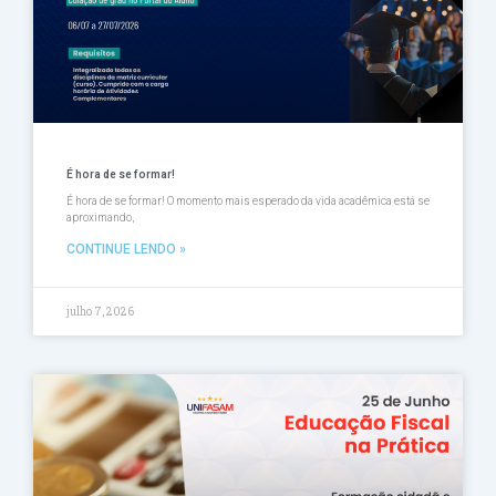
É hora de se formar!
É hora de se formar! O momento mais esperado da vida acadêmica está se
aproximando,
CONTINUE LENDO »
julho 7, 2026