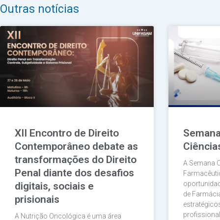
Outras notícias
XII Encontro de Direito
Semana 
Contemporâneo debate as
Ciência
transformações do Direito
A Semana Ci
Penal diante dos desafios
Farmacêut
oportunida
digitais, sociais e
de Farmácia
prisionais
estratégico
profissiona
A Nutrição Oncológica é uma área