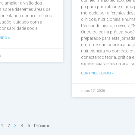
conhecimento técnico, sensi
a ampliar a visão dos
preparo para atuar em uma 
sobre diferentes áreas da
marcada por diferentes des
 conectando conhecimentos
clínicos, nutricionais e hum
ovação, cuidado com a
Pensando nisso, o evento ”
ponsabilidade social.
Oncológica na prática: você
NDO »
preparado para esta jornad
uma imersão sobre a atuaç
nutricionista no contexto o
6
conectando teoria, prática e
experiências reais da profiss
CONTINUE LENDO »
maio 17, 2026
1
2
3
4
5
Próximo