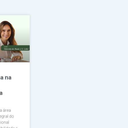
a na
a
a área
egral do
sional