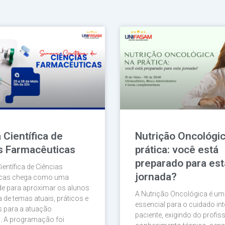
Página
Página
Página
Página
Página
Científica de
Nutrição Oncológic
s Farmacêuticas
prática: você está
preparado para est
entífica de Ciências
jornada?
icas chega como uma
de para aproximar os alunos
A Nutrição Oncológica é um
 de temas atuais, práticos e
essencial para o cuidado int
s para a atuação
paciente, exigindo do profis
l. A programação foi