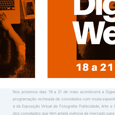
Nos próximos dias 18 a 21 de maio acontecerá a Digi
programação recheada de convidados com muita experiênc
a da Exposição Virtual de Fotografia: Publicidade, Arte 
dos convidados que têm ampla vivência de mercado para a