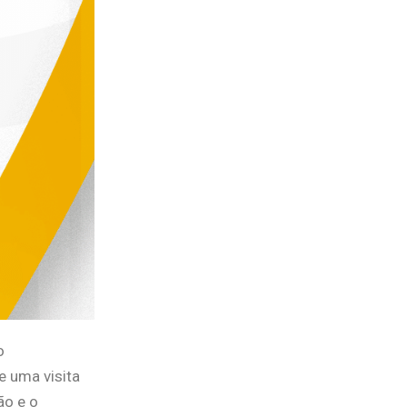
o
e uma visita
ão e o