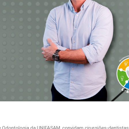
e Odontologia da UNIFASAM, convidam cirurgiões-dentistas