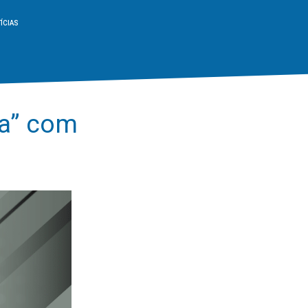
ÍCIAS
da” com