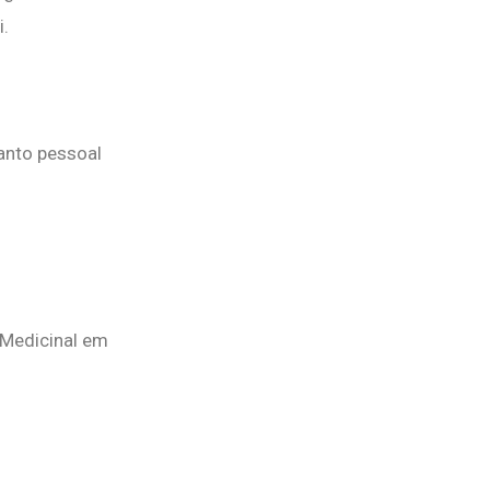
i.
anto pessoal
 Medicinal em