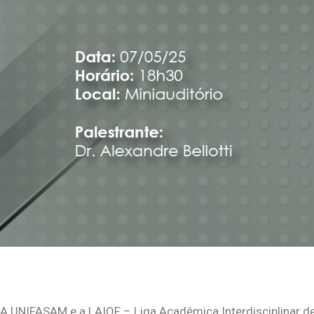
A UNIFASAM e a LAIOF – Liga Acadêmica Interdisciplinar d