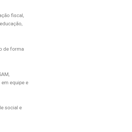
ção fiscal,
 educação,
to de forma
ASAM,
o em equipe e
e social e