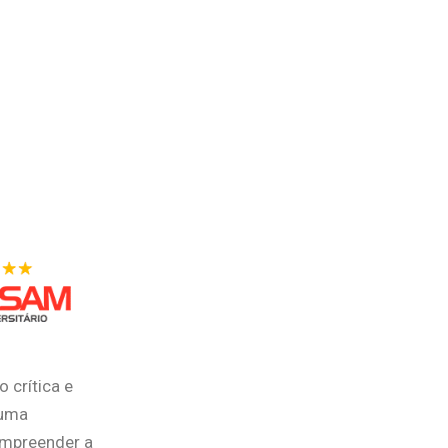
 crítica e
 uma
compreender a