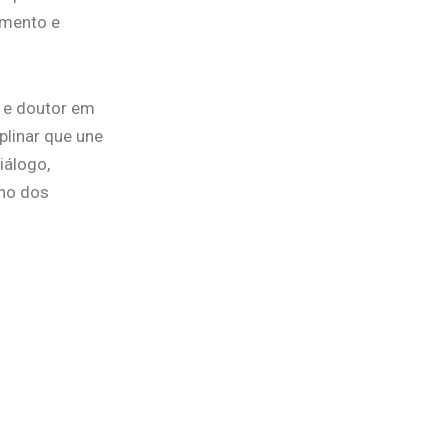
imento e
m e doutor em
plinar que une
iálogo,
ano dos