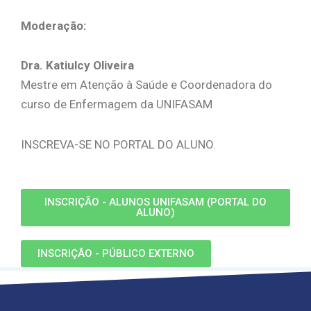
Moderação:
Dra. Katiulcy Oliveira
Mestre em Atenção à Saúde e Coordenadora do
curso de Enfermagem da UNIFASAM
INSCREVA-SE NO PORTAL DO ALUNO.
INSCRIÇÃO - ALUNOS UNIFASAM (PORTAL DO
ALUNO)
INSCRIÇÃO - PÚBLICO EXTERNO
maio 6, 2026
O Curso
O que faz?
A Carreira
Matriz Curricular
O Curso
O que faz?
A Carreira
Matriz Curricular
O Curso
O que faz?
A Carreira
Matriz Curricular