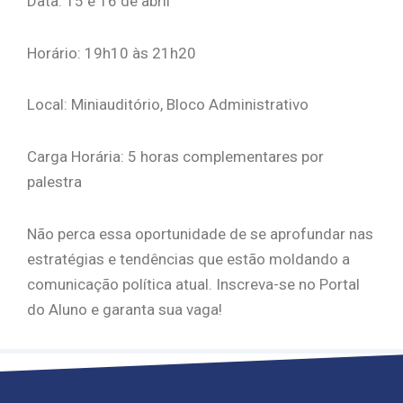
Data: 15 e 16 de abril
Horário: 19h10 às 21h20
Local: Miniauditório, Bloco Administrativo
Carga Horária: 5 horas complementares por
palestra
Não perca essa oportunidade de se aprofundar nas
estratégias e tendências que estão moldando a
comunicação política atual. Inscreva-se no Portal
do Aluno e garanta sua vaga!
abril 15, 2026
O Curso
O que faz?
A Carreira
Matriz Curricular
O Curso
O que faz?
A Carreira
Matriz Curricular
O Curso
O que faz?
A Carreira
Matriz Curricular