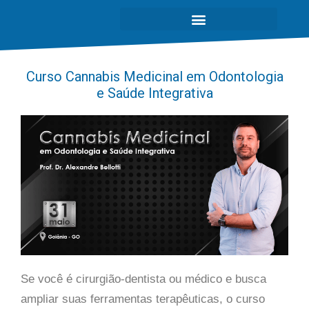
Curso Cannabis Medicinal em Odontologia
e Saúde Integrativa
Se você é cirurgião-dentista ou médico e busca
ampliar suas ferramentas terapêuticas, o curso