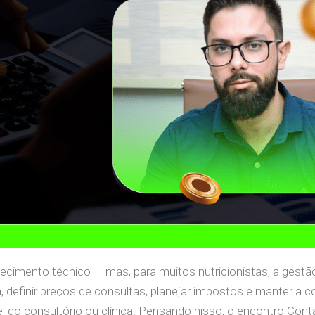
cimento técnico — mas, para muitos nutricionistas, a gestão
, definir preços de consultas, planejar impostos e manter a c
 do consultório ou clínica. Pensando nisso, o encontro Conta