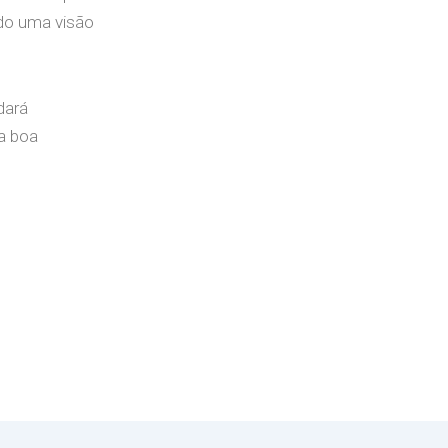
ndo uma visão
dará
a boa