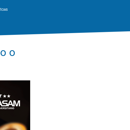
ÍCIAS
do o