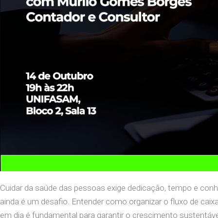
Cuidar da saúde das pessoas exige dedicação, tempo e conhe
ainda é um desafio. Entender como organizar o fluxo de caixa
em dia é fundamental para garantir o crescimento sustentável