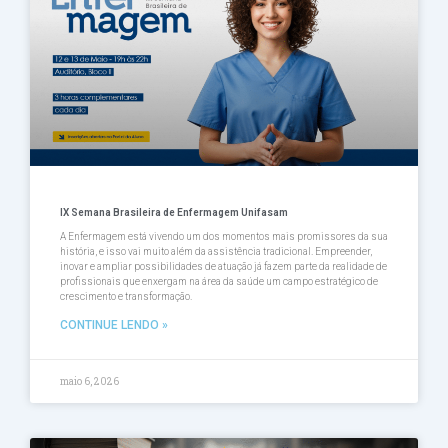
Página
Página
Página
Página
Página
IX Semana Brasileira de Enfermagem Unifasam
A Enfermagem está vivendo um dos momentos mais promissores da sua
história, e isso vai muito além da assistência tradicional. Empreender,
inovar e ampliar possibilidades de atuação já fazem parte da realidade de
profissionais que enxergam na área da saúde um campo estratégico de
crescimento e transformação.
CONTINUE LENDO »
maio 6, 2026