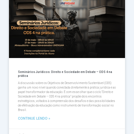
Seminários Jurídicos: Direito e Sociedade em Debate – ODS 4 na
prática
A discussão sobre os Objetivos de Desenvolvimento Sustentável (ODS)
ganha um novo nível quando conectada diretamente à prática jurídica e ao
papel transformador da educação. É com esse olhar que o ciclo “Direito e
Sociedade em Debate – ODS 4 na prática” propõe dois encontros
estratégicos, voltados à compreensão dos desafios e das possibilidades
de efetivação da educação como instrumento de transformação social no
Brasil.
CONTINUE LENDO »