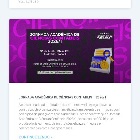
abril 28, 2026
JORNADA ACADÊMICA DE CIÊNCIAS CONTÁBEIS – 2026/1
A contabilidade vai muito além dos números — ela é peça-chave na
construção de organizações mais éticas, transparentes e alinhadas com
princípios de justiça e responsabilidade. É nesse contexto que a Jornada
Acadêmica de Ciências Contábeis 2026/1 se conecta ao ODS 16, que
propõe o fortalecimento de instituições eficazes, íntegras e
comprometidas com a boa governança.
CONTINUE LENDO »