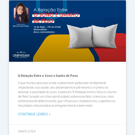
A Relação Entre o Sono e Ganho de Peso
O que muitas pessoas ainda subestimam pode estar diretamente
impactando sua saúde, seu desempenho e até mesmo o número na
balança: a qualidade do sono. A palestra ”A Redação entre o Sono e o Ganho
de Peso” propõe um olhar aprofundado sobre esse fator silencioso, mas
extremamente determinante, que influencia o metabolismo, o apetite e os
resultados relacionados ao emagrecimento e bem-estar
CONTINUE LENDO »
maio 8, 2026