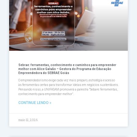
Página
Página
Página
Página
Página
Sebrae: ferramentas, conhecimento e caminhos para empreender
melhor com Alice Galvão – Gestora do Programa de Educação
Empreendedora do SEBRAE Goiás
O empreendedorismo exige cada vez mais preparo, estratégia e acesso
às ferramentas certas para transformar ideias em negócios sustentáveis.
Pensando nisso, a UNIFASAM promoverá a palestra ”Sebare: ferramentas,
conhecimento para empreender melhor”.
CONTINUE LENDO »
maio 12, 2026