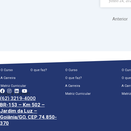
junho 24, 20
Anterior
O Curso
O que faz?
O Curso
O Cur
A Carreira
O que faz?
O que
Matriz Curricular
A Carreira
A Carr
Siga a Fasam
Matriz Curricular
Matriz
(62) 3219-4000
BR-153 – Km 502 –
Jardim da Luz –
Goiânia/GO, CEP 74.850-
370