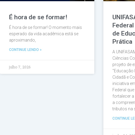
É hora de se formar!
UNIFAS
Federal
É hora de se formar! O momento mais
de Educ
esperado da vida acadêmica está se
aproximando,
Prática
CONTINUE LENDO »
A UNIFASAM
Ciências Co
projeto de e
julho 7, 2026
“Educação 
Cidadã e Co
iniciativa 
Federal que
fortalecer 
a compreen
tributos na
CONTINUE LE