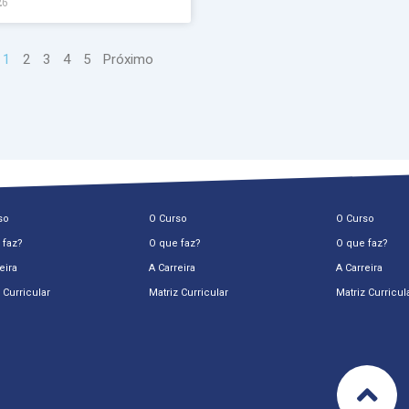
26
1
2
3
4
5
Próximo
so
O Curso
O Curso
 faz?
O que faz?
O que faz?
eira
A Carreira
A Carreira
 Curricular
Matriz Curricular
Matriz Curricul