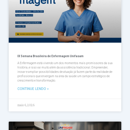
IX Semana Brasileira de Enfermagem Unifasam
A Enfermagem está vivendo um dos momentos mais promissores da sua
história, e isso vai muito além da assistência tradicional. Empreender,
inovar e ampliar possibilidades de atuação já fazem parte da realidade de
profissionais que enxergam na área da saúde um campo estratégico de
crescimento e transformação.
CONTINUE LENDO »
maio 6, 2026