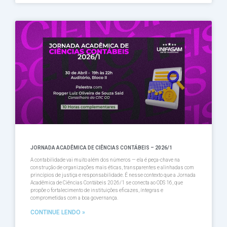
JORNADA ACADÊMICA DE CIÊNCIAS CONTÁBEIS – 2026/1
A contabilidade vai muito além dos números — ela é peça-chave na
construção de organizações mais éticas, transparentes e alinhadas com
princípios de justiça e responsabilidade. É nesse contexto que a Jornada
Acadêmica de Ciências Contábeis 2026/1 se conecta ao ODS 16, que
propõe o fortalecimento de instituições eficazes, íntegras e
comprometidas com a boa governança.
CONTINUE LENDO »