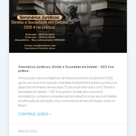
Seminários Jurídicos: Direito e Sociedade em Debate – ODS 4 na
prática
A discussão sobre os Objetivos de Desenvolvimento Sustentável (ODS)
ganha um novo nível quando conectada diretamente à prática jurídica e ao
papel transformador da educação. É com esse olhar que o ciclo “Direito e
Sociedade em Debate – ODS 4 na prática” propõe dois encontros
estratégicos, voltados à compreensão dos desafios e das possibilidades
de efetivação da educação como instrumento de transformação social no
Brasil.
CONTINUE LENDO »
abril 28, 2026