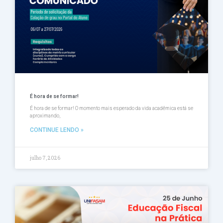
É hora de se formar!
É hora de se formar! O momento mais esperado da vida acadêmica está se
aproximando,
CONTINUE LENDO »
julho 7, 2026