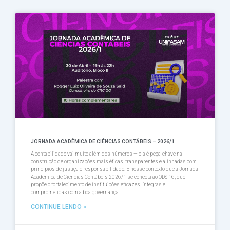
JORNADA ACADÊMICA DE CIÊNCIAS CONTÁBEIS – 2026/1
A contabilidade vai muito além dos números — ela é peça-chave na
construção de organizações mais éticas, transparentes e alinhadas com
princípios de justiça e responsabilidade. É nesse contexto que a Jornada
Acadêmica de Ciências Contábeis 2026/1 se conecta ao ODS 16, que
propõe o fortalecimento de instituições eficazes, íntegras e
comprometidas com a boa governança.
CONTINUE LENDO »