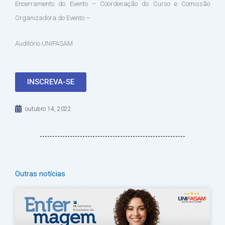
Encerramento do Evento – Coordenação do Curso e Comissão
Organizadora do Evento –
Auditório UNIFASAM
INSCREVA-SE
outubro 14, 2022
Outras notícias
Página
Página
Página
Página
Página