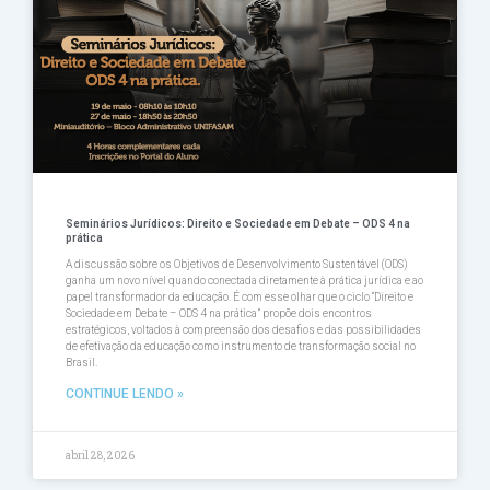
Seminários Jurídicos: Direito e Sociedade em Debate – ODS 4 na
prática
A discussão sobre os Objetivos de Desenvolvimento Sustentável (ODS)
ganha um novo nível quando conectada diretamente à prática jurídica e ao
papel transformador da educação. É com esse olhar que o ciclo “Direito e
Sociedade em Debate – ODS 4 na prática” propõe dois encontros
estratégicos, voltados à compreensão dos desafios e das possibilidades
de efetivação da educação como instrumento de transformação social no
Brasil.
CONTINUE LENDO »
abril 28, 2026