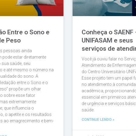
ão Entre o Sono e
Conheça o SAENF 
de Peso
UNIFASAM e seus
serviços de atend
as pessoas ainda
 pode estar diretamente
Você já ouviu falar no Servi
 sua saúde, seu
Atendimento de Enfermage
 e até mesmo o número na
do Centro Universitário UNI
qualidade do sono. A
Esse projeto tem um papel 
 Redação entre o Sono e o
no atendimento à comunida
eso” propõe um olhar
acadêmica, proporcionando
o sobre esse fator
essencial em primeiros ate
, mas extremamente
de urgência e serviços bási
e, que influencia o
saúde.
, o apetite e os resultados
CONTINUE LENDO »
os ao emagrecimento e bem-