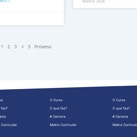
maio 8, 2026
NDO »
1
2
3
4
5
Próximo
so
O Curso
O Curso
 faz?
O que faz?
O que faz?
eira
A Carreira
A Carreira
 Curricular
Matriz Curricular
Matriz Curricul