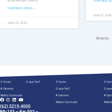
empreender melhor”.
CONTINUE LE
CONTINUE LENDO »
maio 8, 2026
maio 12, 2026
Anterior
O Curso
O que faz?
O Curso
O Cur
A Carreira
O que faz?
O que
Matriz Curricular
A Carreira
A Carr
Siga a Fasam
Matriz Curricular
Matriz
(62) 3219-4000
BR-153 – Km 502 –