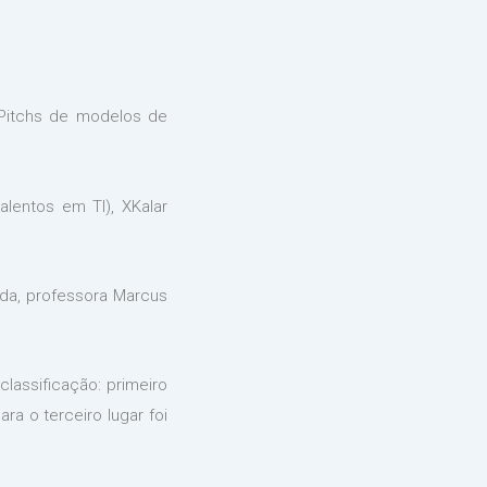
 Pitchs de modelos de
lentos em TI), XKalar
nda, professora Marcus
lassificação: primeiro
a o terceiro lugar foi