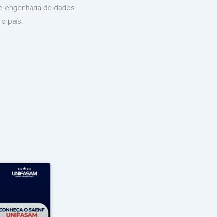
de engenharia de dados
o país.