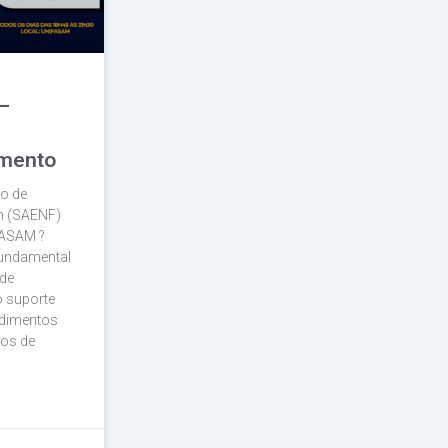
–
imento
ço de
m (SAENF)
FASAM ?
fundamental
de
 suporte
ndimentos
cos de