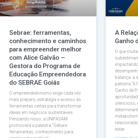
Sebrae: ferramentas,
A Relaç
conhecimento e caminhos
Ganho 
para empreender melhor
O que muit
com Alice Galvão –
subestimam
impactando
Gestora do Programa de
desempenho
Educação Empreendedora
balança: a 
do SEBRAE Goiás
palestra ”A
Ganho de P
O empreendedorismo exige cada vez
aprofundad
mais preparo, estratégia e acesso às
silencioso
ferramentas certas para transformar
determinant
ideias em negócios sustentáveis.
metabolismo
Pensando nisso, a UNIFASAM
relacionad
promoverá a palestra ”Sebare:
estar
ferramentas, conhecimento para