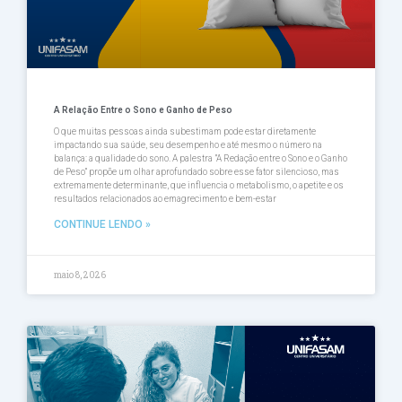
A Relação Entre o Sono e Ganho de Peso
O que muitas pessoas ainda subestimam pode estar diretamente
impactando sua saúde, seu desempenho e até mesmo o número na
balança: a qualidade do sono. A palestra ”A Redação entre o Sono e o Ganho
de Peso” propõe um olhar aprofundado sobre esse fator silencioso, mas
extremamente determinante, que influencia o metabolismo, o apetite e os
resultados relacionados ao emagrecimento e bem-estar
CONTINUE LENDO »
maio 8, 2026