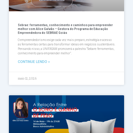
Sebrae: ferramentas, conhecimento e caminhos para empreender
melhor com Alice Galvão – Gestora do Programa de Educação
Empreendedora do SEBRAE Goiás
O empreendedorismo exige cada vez mais preparo, estratégia e acesso
às ferramentas certas para transformar ideias em negócios sustentáveis.
Pensando nisso, a UNIFASAM promoverá a palestra ”Sebare: ferramentas,
conhecimento para empreender melhor”.
CONTINUE LENDO »
maio 12, 2026