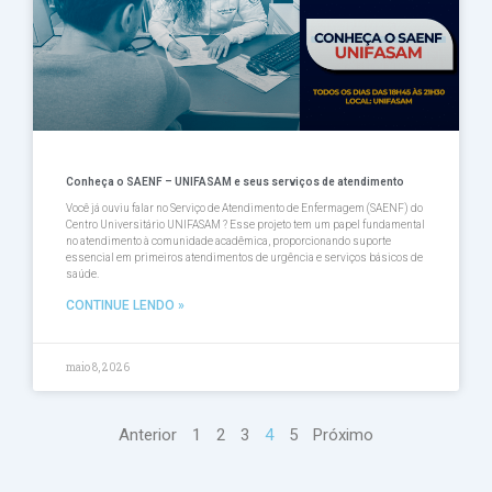
Conheça o SAENF – UNIFASAM e seus serviços de atendimento
Você já ouviu falar no Serviço de Atendimento de Enfermagem (SAENF) do
Centro Universitário UNIFASAM ? Esse projeto tem um papel fundamental
no atendimento à comunidade acadêmica, proporcionando suporte
essencial em primeiros atendimentos de urgência e serviços básicos de
saúde.
CONTINUE LENDO »
maio 8, 2026
Anterior
1
2
3
4
5
Próximo