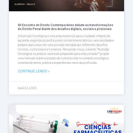
XII Encontro de Direito Contemporâneo debate as transformações
do Direito Penal diante dos desafios digitais, sociais e prisionais
A Nutrição Oncológica é uma área essencial para o cuidado integral do
paciente, exigindo do profissional conhecimento técnico, sensibilidade e
preparo para atuar em uma jornada marcada por diferentes desafios
clínicos, nutricionais e humanos. Pensando nisso, o evento ”Nutrição
Oncológica na prática: você está preparado para esta jornada?” propõe
uma imersão sobre a atuação do nutricionista no contexto oncológico,
conectando teoria, prática e experiências reais da profissião.
CONTINUE LENDO »
maio 21, 2026