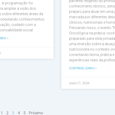
paciente, exigindo do profis
l. A programação foi
conhecimento técnico, sensi
a ampliar a visão dos
preparo para atuar em uma 
sobre diferentes áreas da
marcada por diferentes des
 conectando conhecimentos
clínicos, nutricionais e hum
ovação, cuidado com a
Pensando nisso, o evento ”
ponsabilidade social.
Oncológica na prática: você
NDO »
preparado para esta jornad
uma imersão sobre a atuaç
nutricionista no contexto o
6
conectando teoria, prática e
experiências reais da profiss
CONTINUE LENDO »
maio 17, 2026
1
2
3
4
5
Próximo