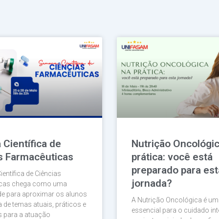
Página
Página
Página
Página
Página
Científica de
Nutrição Oncológic
s Farmacêuticas
prática: você está
preparado para est
entífica de Ciências
jornada?
icas chega como uma
de para aproximar os alunos
A Nutrição Oncológica é um
 de temas atuais, práticos e
essencial para o cuidado int
s para a atuação