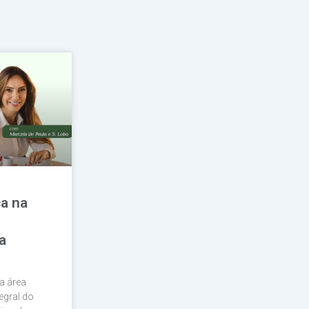
a na
a
a área
egral do