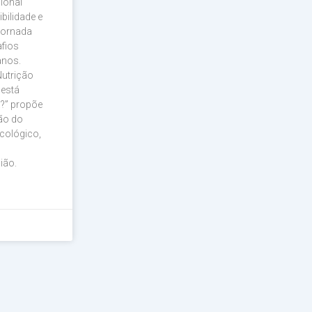
sional
bilidade e
jornada
afios
anos.
Nutrição
 está
a?” propõe
ão do
ncológico,
ião.