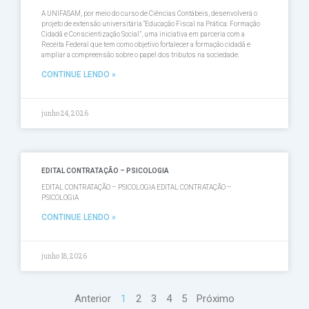
A UNIFASAM, por meio do curso de Ciências Contábeis, desenvolverá o
projeto de extensão universitária “Educação Fiscal na Prática: Formação
Cidadã e Conscientização Social”, uma iniciativa em parceria com a
Receita Federal que tem como objetivo fortalecer a formação cidadã e
ampliar a compreensão sobre o papel dos tributos na sociedade.
CONTINUE LENDO »
junho 24, 2026
EDITAL CONTRATAÇÃO – PSICOLOGIA
EDITAL CONTRATAÇÃO – PSICOLOGIA EDITAL CONTRATAÇÃO –
PSICOLOGIA
CONTINUE LENDO »
junho 18, 2026
Anterior
1
2
3
4
5
Próximo