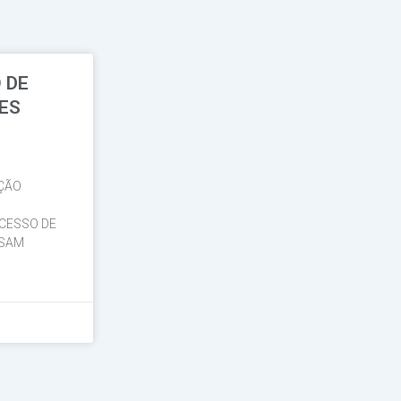
 DE
TES
̧ÃO
OCESSO DE
ASAM