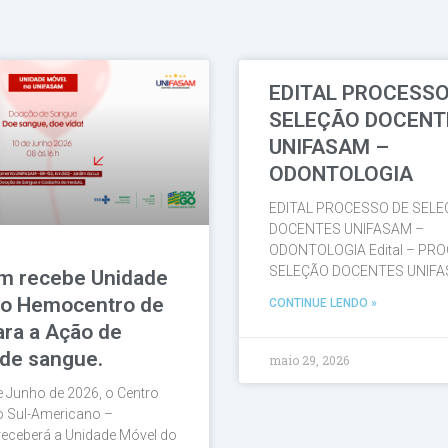
EDITAL PROCESSO
Página
Página
Página
Página
Página
SELEÇÃO DOCEN
UNIFASAM –
ODONTOLOGIA
EDITAL PROCESSO DE SELEC
DOCENTES UNIFASAM –
ODONTOLOGIA Edital – PR
SELEÇÃO DOCENTES UNIF
m recebe Unidade
do Hemocentro de
CONTINUE LENDO »
ara a Ação de
de sangue.
maio 29, 2026
e Junho de 2026, o Centro
io Sul-Americano –
eceberá a Unidade Móvel do