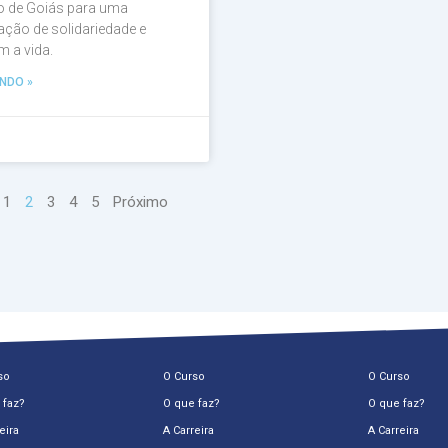
 de Goiás para uma
ação de solidariedade e
 a vida.
NDO »
1
2
3
4
5
Próximo
so
O Curso
O Curso
 faz?
O que faz?
O que faz?
eira
A Carreira
A Carreira