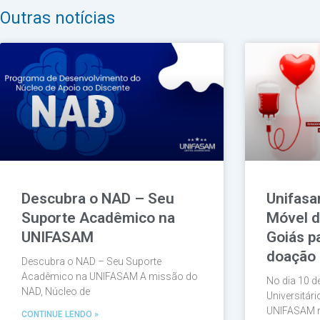
Outras notícias
Descubra o NAD – Seu
Unifasa
Suporte Acadêmico na
Móvel 
UNIFASAM
Goiás p
doação 
Descubra o NAD – Seu Suporte
Acadêmico na UNIFASAM A missão do
No dia 10 d
NAD, Núcleo de
Universitár
UNIFASAM r
CONTINUE LENDO »