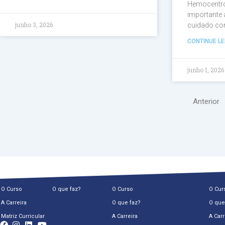
Hemocentro
importante 
junho 3, 2026
cuidado com
CONTINUE LE
junho 1, 2026
Anterior
O Curso
O que faz?
O Curso
O Cur
A Carreira
O que faz?
O que
Matriz Curricular
A Carreira
A Carr