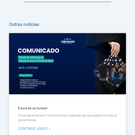
Outras notícias
Página
Página
Página
Página
Página
É hora de se formar!
É hora de se formar! O momento mais esperado da vida acadêmica está se
aproximando,
CONTINUE LENDO »