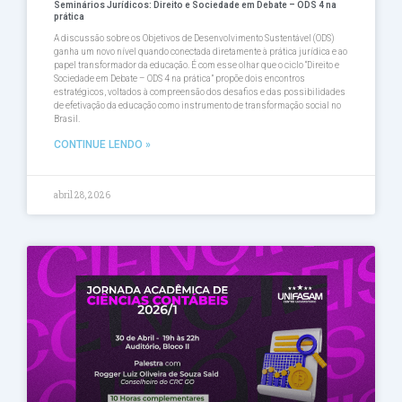
Seminários Jurídicos: Direito e Sociedade em Debate – ODS 4 na
prática
A discussão sobre os Objetivos de Desenvolvimento Sustentável (ODS)
ganha um novo nível quando conectada diretamente à prática jurídica e ao
papel transformador da educação. É com esse olhar que o ciclo “Direito e
Sociedade em Debate – ODS 4 na prática” propõe dois encontros
estratégicos, voltados à compreensão dos desafios e das possibilidades
de efetivação da educação como instrumento de transformação social no
Brasil.
CONTINUE LENDO »
abril 28, 2026