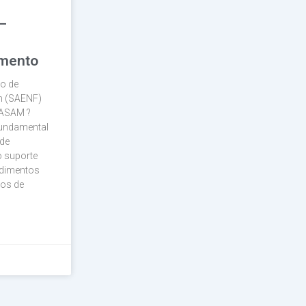
–
imento
ço de
m (SAENF)
FASAM ?
fundamental
de
 suporte
ndimentos
cos de