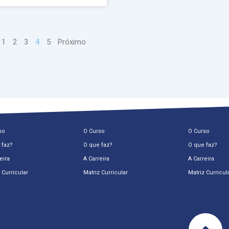
1
2
3
4
5
Próximo
so
O Curso
O Curso
 faz?
O que faz?
O que faz?
eira
A Carreira
A Carreira
 Curricular
Matriz Curricular
Matriz Curricul