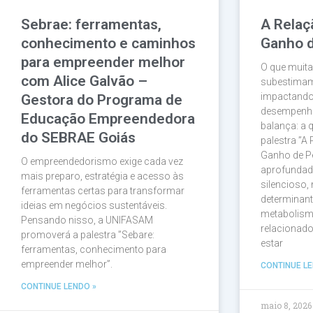
Sebrae: ferramentas,
A Relaç
conhecimento e caminhos
Ganho 
para empreender melhor
O que muit
com Alice Galvão –
subestimam
impactando
Gestora do Programa de
desempenho
Educação Empreendedora
balança: a 
do SEBRAE Goiás
palestra ”A
Ganho de P
O empreendedorismo exige cada vez
aprofundad
mais preparo, estratégia e acesso às
silencioso
ferramentas certas para transformar
determinant
ideias em negócios sustentáveis.
metabolismo
Pensando nisso, a UNIFASAM
relacionad
promoverá a palestra ”Sebare:
estar
ferramentas, conhecimento para
empreender melhor”.
CONTINUE LE
CONTINUE LENDO »
maio 8, 2026