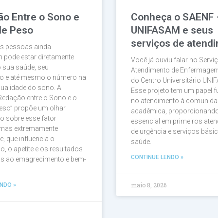
ão Entre o Sono e
Conheça o SAENF 
de Peso
UNIFASAM e seus
serviços de atend
as pessoas ainda
 pode estar diretamente
Você já ouviu falar no Servi
 sua saúde, seu
Atendimento de Enfermage
 e até mesmo o número na
do Centro Universitário UNI
qualidade do sono. A
Esse projeto tem um papel 
 Redação entre o Sono e o
no atendimento à comunida
eso” propõe um olhar
acadêmica, proporcionando
o sobre esse fator
essencial em primeiros ate
, mas extremamente
de urgência e serviços bási
e, que influencia o
saúde.
, o apetite e os resultados
CONTINUE LENDO »
os ao emagrecimento e bem-
maio 8, 2026
NDO »