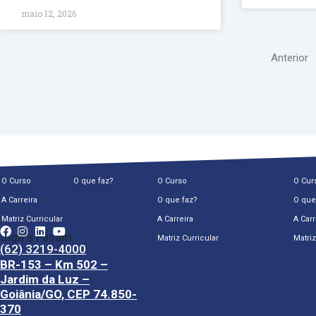
maio 12, 2026
Anterior
O Curso
O que faz?
O Curso
O Cur
A Carreira
O que faz?
O que
Matriz Curricular
A Carreira
A Carr
Siga a Fasam
Matriz Curricular
Matriz
(62) 3219-4000
BR-153 – Km 502 –
Jardim da Luz –
Goiânia/GO, CEP 74.850-
370