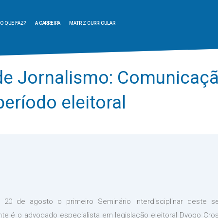
O QUE FAZ?
A CARREIRA
MATRIZ CURRICULAR
r de Jornalismo: Comunicaç
período eleitoral
20 de agosto o primeiro Seminário Interdisciplinar deste
nte é o advogado especialista em legislação eleitoral Dyogo Cros