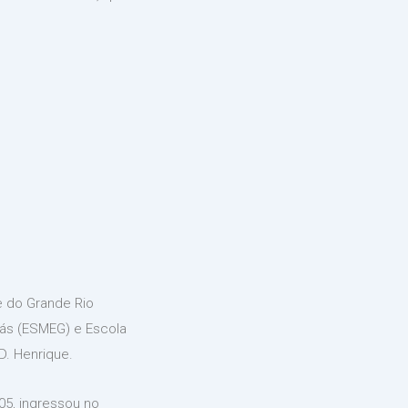
e do Grande Rio
iás (ESMEG) e Escola
D. Henrique.
005, ingressou no