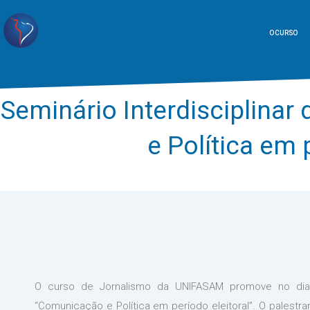
O CURSO
Seminário Interdisciplina
e Política em 
O curso de Jornalismo da UNIFASAM promove no dia 
“Comunicação e Política em período eleitoral”. O palestra