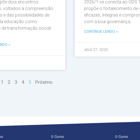
opõe dois encontros
2026/1 se conecta ao ODS 1
os, voltados à compreensão
propõe o fortalecimento de i
s e das possibilidades de
eficazes, íntegras e compro
 da educação como
com a boa governança.
o de transformação social
CONTINUE LENDO »
NDO »
abril 27, 2026
6
1
2
3
4
5
Próximo
so
O Curso
O Curso