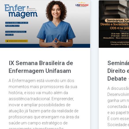
IX Semana Brasileira de
Seminár
Enfermagem Unifasam
Direito
Debate 
A Enfermagem está vivendo um dos
momentos mais promissores da sua
A discussão
história, e isso vai muito além da
Desenvolvi
assistência tradicional. Empreender,
ganha um n
inovar e ampliar possibilidades de
conectada d
atuação já fazem parte da realidade de
e ao papel 
profissionais que enxergam na área da
É com esse o
saúde um campo estratégico de
Sociedade 
crescimento e transformação.