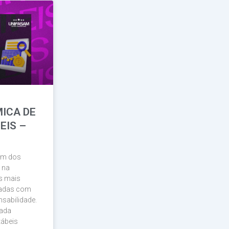
ICA DE
EIS –
lém dos
 na
s mais
nhadas com
nsabilidade.
nada
tábeis