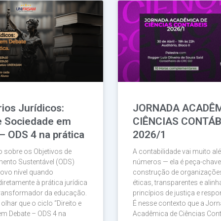
Página
Página
Página
Página
Página
ios Jurídicos:
JORNADA ACADÊM
 e Sociedade em
CIÊNCIAS CONTÁB
– ODS 4 na prática
2026/1
 sobre os Objetivos de
A contabilidade vai muito a
mento Sustentável (ODS)
números — ela é peça-chave
ovo nível quando
construção de organizaçõe
iretamente à prática jurídica
éticas, transparentes e ali
transformador da educação.
princípios de justiça e respo
lhar que o ciclo “Direito e
É nesse contexto que a Jor
em Debate – ODS 4 na
Acadêmica de Ciências Con