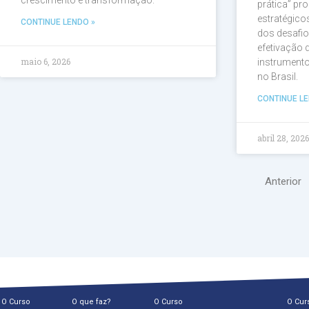
prática” pr
estratégic
CONTINUE LENDO »
dos desafio
efetivação
maio 6, 2026
instrument
no Brasil.
CONTINUE LE
abril 28, 202
Anterior
O Curso
O que faz?
O Curso
O Cur