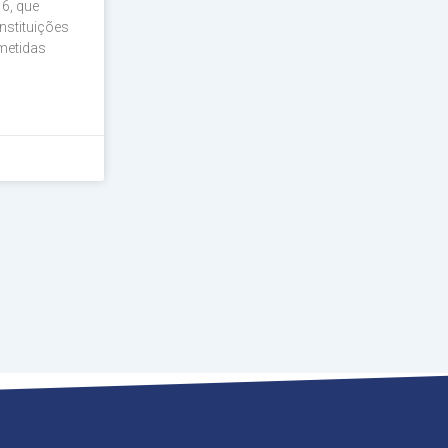
6, que
nstituições
metidas