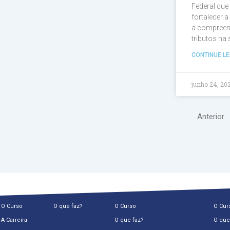
Federal que
fortalecer 
a compreen
tributos na
CONTINUE LE
junho 24, 20
Anterior
O Curso
O que faz?
O Curso
O Cur
A Carreira
O que faz?
O que