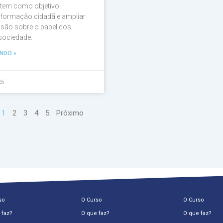
 tem como objetivo
a formação cidadã e ampliar
são sobre o papel dos
 sociedade.
NDO »
26
1
2
3
4
5
Próximo
so
O Curso
O Curso
 faz?
O que faz?
O que faz?