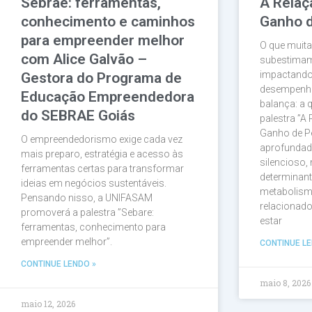
Sebrae: ferramentas,
A Relaç
conhecimento e caminhos
Ganho 
para empreender melhor
O que muit
com Alice Galvão –
subestimam
impactando
Gestora do Programa de
desempenho
Educação Empreendedora
balança: a 
do SEBRAE Goiás
palestra ”A
Ganho de P
O empreendedorismo exige cada vez
aprofundad
mais preparo, estratégia e acesso às
silencioso
ferramentas certas para transformar
determinant
ideias em negócios sustentáveis.
metabolismo
Pensando nisso, a UNIFASAM
relacionad
promoverá a palestra ”Sebare:
estar
ferramentas, conhecimento para
empreender melhor”.
CONTINUE LE
CONTINUE LENDO »
maio 8, 2026
maio 12, 2026