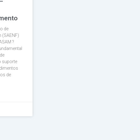
–
imento
ço de
m (SAENF)
FASAM ?
fundamental
de
 suporte
ndimentos
cos de