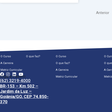
Anterior
O Curso
O que faz?
O Curso
O Cur
A Carreira
O que faz?
O que
Matriz Curricular
A Carreira
A Carr
Siga a Fasam
Matriz Curricular
Matriz
(62) 3219-4000
BR-153 – Km 502 –
Jardim da Luz –
Goiânia/GO, CEP 74.850-
370