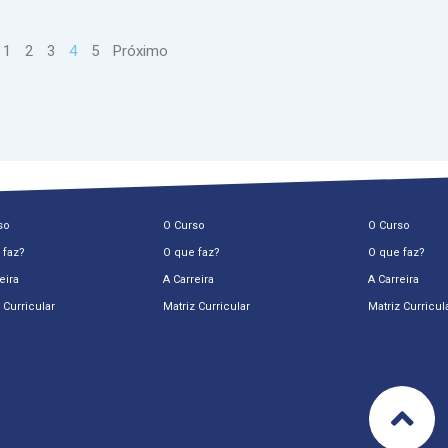
1
2
3
4
5
Próximo
so
O Curso
O Curso
 faz?
O que faz?
O que faz?
eira
A Carreira
A Carreira
 Curricular
Matriz Curricular
Matriz Curricul