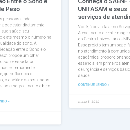
ão Entre o Sono e
Conheça o SAENF 
de Peso
UNIFASAM e seus
serviços de atend
as pessoas ainda
 pode estar diretamente
Você já ouviu falar no Servi
 sua saúde, seu
Atendimento de Enfermage
 e até mesmo o número na
do Centro Universitário UNI
qualidade do sono. A
Esse projeto tem um papel 
 Redação entre o Sono e o
no atendimento à comunida
eso” propõe um olhar
acadêmica, proporcionando
o sobre esse fator
essencial em primeiros ate
, mas extremamente
de urgência e serviços bási
e, que influencia o
saúde.
, o apetite e os resultados
CONTINUE LENDO »
os ao emagrecimento e bem-
maio 8, 2026
NDO »