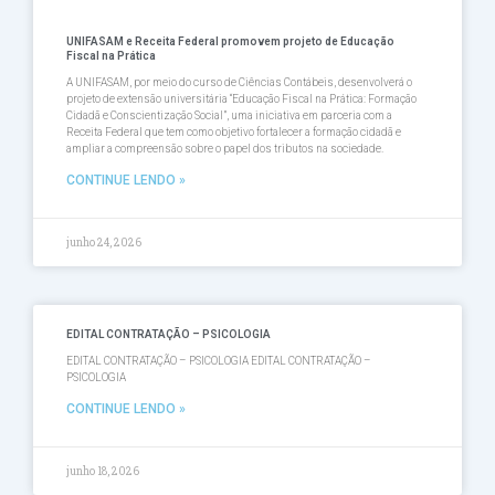
UNIFASAM e Receita Federal promovem projeto de Educação
Fiscal na Prática
A UNIFASAM, por meio do curso de Ciências Contábeis, desenvolverá o
projeto de extensão universitária “Educação Fiscal na Prática: Formação
Cidadã e Conscientização Social”, uma iniciativa em parceria com a
Receita Federal que tem como objetivo fortalecer a formação cidadã e
ampliar a compreensão sobre o papel dos tributos na sociedade.
CONTINUE LENDO »
junho 24, 2026
EDITAL CONTRATAÇÃO – PSICOLOGIA
EDITAL CONTRATAÇÃO – PSICOLOGIA EDITAL CONTRATAÇÃO –
PSICOLOGIA
CONTINUE LENDO »
junho 18, 2026