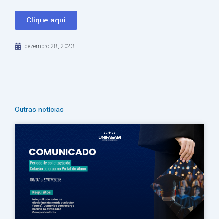
Clique aqui
dezembro 28, 2023
Outras notícias
Página
Página
Página
Página
Página