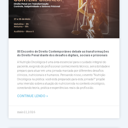
XII Encontro de Direito Contemporâneo debate as transformações
do Direito Penal diante dos desafios digitais, sociais e prisionais
A Nutrição Oncológica é uma área essencial para o cuidado integral do
paciente, exigindo do profissional conhecimento técnico, sensibilidade e
preparo para atuar em uma jornada marcada por diferentes desafios
clínicos, nutricionais e humanos. Pensando nisso, o evento ”Nutrição
Oncológica na prática: você está preparado para esta jornada?” propõe
uma imersão sobre a atuação do nutricionista no contexto oncológico,
conectando teoria, prática e experiências reais da profissião.
CONTINUE LENDO »
maio 21, 2026